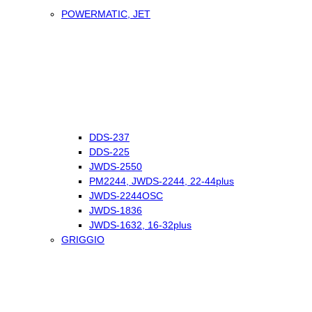
POWERMATIC, JET
DDS-237
DDS-225
JWDS-2550
PM2244, JWDS-2244, 22-44plus
JWDS-2244OSC
JWDS-1836
JWDS-1632, 16-32plus
GRIGGIO